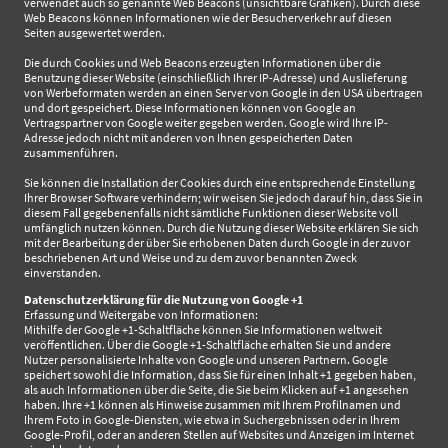
verwendet auch so genannte Web Beacons (unsichtbare Grafiken). Durch diese
Web Beacons können Informationen wie der Besucherverkehr auf diesen
Seiten ausgewertet werden.
Die durch Cookies und Web Beacons erzeugten Informationen über die
Benutzung dieser Website (einschließlich Ihrer IP-Adresse) und Auslieferung
von Werbeformaten werden an einen Server von Google in den USA übertragen
und dort gespeichert. Diese Informationen können von Google an
Vertragspartner von Google weiter gegeben werden. Google wird Ihre IP-
Adresse jedoch nicht mit anderen von Ihnen gespeicherten Daten
zusammenführen.
Sie können die Installation der Cookies durch eine entsprechende Einstellung
Ihrer Browser Software verhindern; wir weisen Sie jedoch darauf hin, dass Sie in
diesem Fall gegebenenfalls nicht sämtliche Funktionen dieser Website voll
umfänglich nutzen können. Durch die Nutzung dieser Website erklären Sie sich
mit der Bearbeitung der über Sie erhobenen Daten durch Google in der zuvor
beschriebenen Art und Weise und zu dem zuvor benannten Zweck
einverstanden.
Datenschutzerklärung für die Nutzung von Google +1
Erfassung und Weitergabe von Informationen:
Mithilfe der Google +1-Schaltfläche können Sie Informationen weltweit
veröffentlichen. Über die Google +1-Schaltfläche erhalten Sie und andere
Nutzer personalisierte Inhalte von Google und unseren Partnern. Google
speichert sowohl die Information, dass Sie für einen Inhalt +1 gegeben haben,
als auch Informationen über die Seite, die Sie beim Klicken auf +1 angesehen
haben. Ihre +1 können als Hinweise zusammen mit Ihrem Profilnamen und
Ihrem Foto in Google-Diensten, wie etwa in Suchergebnissen oder in Ihrem
Google-Profil, oder an anderen Stellen auf Websites und Anzeigen im Internet