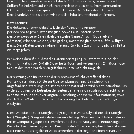
beachtet. Insbesondere werden Inhalte Dritter als solche gekennzeichnet.
Sollten Sie trotzdem auf eine Urheberrechtsverletzung aufmerksam werden,
bitten wir um einen entsprechenden Hinweis. Bei Bekanntwerden von
Rechtsverletzungen werden wir derartige Inhalte umgehend entfernen.
Datenschutz
Die Nutzung unserer Webseite ist in der Regel ohne Angabe
personenbezogener Daten möglich. Soweit auf unseren Seiten
personenbezogene Daten (beispielsweise Name, Anschrift oder eMail-
Adressen) erhoben werden, erfolgt dies, soweit möglich, stets auf freiwilliger
Basis. Diese Daten werden ohne Ihre ausdrückliche Zustimmung nicht an Dritte
weitergegeben.
Wir weisen darauf hin, dass die Datenübertragung im Internet (z.B. bei der
Kommunikation per E-Mail) Sicherheitslücken aufweisen kann. Ein lückenloser
Schutz der Daten vor dem Zugriff durch Dritte ist nicht möglich.
Der Nutzung von im Rahmen der Impressumspflicht veröffentlichten
Kontaktdaten durch Dritte zur Übersendung von nicht ausdrücklich
angeforderter Werbung und Informationsmaterialien wird hiermit ausdrücklich
widersprochen. Die Betreiber der Seiten behalten sich ausdrücklich rechtliche
Schritte im Falle der unverlangten Zusendung von Werbeinformationen, etwa
durch Spam-Mails, vor.Datenschutzerklärung für die Nutzung von Google
Analytics
Diese Website benutzt Google Analytics, einen Webanalysedienst der Google
Inc. ("Google"). Google Analytics verwendet sog. "Cookies", Textdateien, die auf
Ihrem Computer gespeichert werden und die eine Analyse der Benutzung der
Website durch Sie ermöglichen. Die durch den Cookie erzeugten Informationen
über Ihre Benutzung dieser Website werden in der Regel an einen Server von