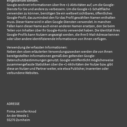
eingeblendet werden.
Google zeichnet Informationen über Ihre +1-Aktivitäten auf, um die Google-
Dienste für Sie und andere zu verbessern. Um die Google +1-Schaltfläche
verwenden zu können, benötigen Sie ein weltweit sichtbares, öffentliches
Google-Profil, das zumindest den für das Profil gewählten Namen enthalten
muss. Dieser Name wird in allen Google-Diensten verwendet. In manchen
Fällen kann dieser Name auch einen anderen Namen ersetzen, den Sie beim
Teilen von Inhalten über Ihr Google-Konto verwendet haben. Die Identität Ihres
Google-Profils kann Nutzern angezeigt werden, die Ihre E-Mail-Adresse kennen
oder über andere identifizierende Informationen von Ihnen verfügen.
Verwendung der erfassten Informationen:
Neben den oben erläuterten Verwendungszwecken werden die von Ihnen
bereitgestellten Informationen gemäß den geltenden Google-
Datenschutzbestimmungen genutzt. Google veröffentlicht möglicherweise
zusammengefasste Statistiken über die +1-Aktivitäten der Nutzer bzw. gibt
diese an Nutzer und Partner weiter, wie etwa Publisher, Inserenten oder
verbundene Websites.
ADRESSE
Firma Jennifer Knod
An der Weede 1
55270 Zornheim