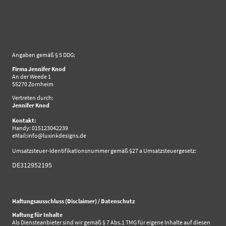
Angaben gemäß § 5 DDG:
Firma Jennifer Knod
An der Weede 1
55270 Zornheim
Vertreten durch:
Jennifer Knod
Kontakt:
Handy: 015123042239
eMail:info@luxinkdesigns.de
Umsatzsteuer-Identifikationsnummer gemäß §27 a Umsatzsteuergesetz:
DE312952195
Haftungsausschluss (Disclaimer) / Datenschutz
Haftung für Inhalte
Als Diensteanbieter sind wir gemäß § 7 Abs.1 TMG für eigene Inhalte auf diesen