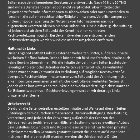
Seiten nach den allgemeinen Gesetzen verantwortlich. Nach §§ 8 bis 10 TMG
sind wir als Diensteanbieter jedoch nicht verpflichtet, übermittelte oder
gespeicherte fremde Informationen zu überwachen oder nach Umständen zu
forschen, die auf eine rechtswidrige Tätigkeit hinweisen. Verpflichtungen zur
Entfernung oder Sperrung der Nutzung von Informationen nach den
allgemeinen Gesetzen bleiben hiervon unberührt. Eine diesbezügliche Haftung
ist jedoch erst ab dem Zeitpunkt der Kenntnis einer konkreten
Rechtsverletzung möglich. Bei Bekanntwerden von entsprechenden
Rechtsverletzungen werden wir diese Inhalte umgehend entfernen.
Haftung für Links
Unser Angebot enthält Links zu externen Webseiten Dritter, auf deren Inhalte
wir keinen Einfluss haben. Deshalb können wir für diese fremden Inhalte auch
keine Gewähr übernehmen. Für die Inhalte der verlinkten Seiten ist stets der
jeweilige Anbieter oder Betreiber der Seiten verantwortlich. Die verlinkten
Seiten wurden zum Zeitpunkt der Verlinkung auf mögliche Rechtsverstöße
überprüft. Rechtswidrige Inhalte waren zum Zeitpunkt der Verlinkung nicht
erkennbar. Eine permanente inhaltliche Kontrolle der verlinkten Seiten ist
jedoch ohne konkrete Anhaltspunkte einer Rechtsverletzung nicht zumutbar.
Bei Bekanntwerden von Rechtsverletzungen werden wir derartige Links
umgehend entfernen.
Urheberrecht
Die durch die Seitenbetreiber erstellten Inhalte und Werke auf diesen Seiten
unterliegen dem deutschen Urheberrecht. Die Vervielfältigung, Bearbeitung,
Verbreitung und jede Art der Verwertung außerhalb der Grenzen des
Urheberrechtes bedürfen der schriftlichen Zustimmung des jeweiligen Autors
bzw. Erstellers. Downloads und Kopien dieser Seite sind nur für den privaten,
nicht kommerziellen Gebrauch gestattet. Soweit die Inhalte auf dieser Seite
nicht vom Betreiber erstellt wurden, werden die Urheberrechte Dritter