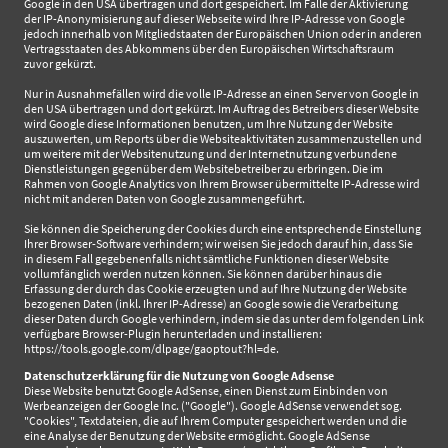
Google in den USA übertragen und dort gespeichert. Im Falle der Aktivierung
der IP-Anonymisierung auf dieser Webseite wird Ihre IP-Adresse von Google
jedoch innerhalb von Mitgliedstaaten der Europäischen Union oder in anderen
Vertragsstaaten des Abkommens über den Europäischen Wirtschaftsraum
zuvor gekürzt.
Nur in Ausnahmefällen wird die volle IP-Adresse an einen Server von Google in
den USA übertragen und dort gekürzt. Im Auftrag des Betreibers dieser Website
wird Google diese Informationen benutzen, um Ihre Nutzung der Website
auszuwerten, um Reports über die Websiteaktivitäten zusammenzustellen und
um weitere mit der Websitenutzung und der Internetnutzung verbundene
Dienstleistungen gegenüber dem Websitebetreiber zu erbringen. Die im
Rahmen von Google Analytics von Ihrem Browser übermittelte IP-Adresse wird
nicht mit anderen Daten von Google zusammengeführt.
Sie können die Speicherung der Cookies durch eine entsprechende Einstellung
Ihrer Browser-Software verhindern; wir weisen Sie jedoch darauf hin, dass Sie
in diesem Fall gegebenenfalls nicht sämtliche Funktionen dieser Website
vollumfänglich werden nutzen können. Sie können darüber hinaus die
Erfassung der durch das Cookie erzeugten und auf Ihre Nutzung der Website
bezogenen Daten (inkl. Ihrer IP-Adresse) an Google sowie die Verarbeitung
dieser Daten durch Google verhindern, indem sie das unter dem folgenden Link
verfügbare Browser-Plugin herunterladen und installieren:
https://tools.google.com/dlpage/gaoptout?hl=de.
Datenschutzerklärung für die Nutzung von Google Adsense
Diese Website benutzt Google AdSense, einen Dienst zum Einbinden von
Werbeanzeigen der Google Inc. ("Google"). Google AdSense verwendet sog.
"Cookies", Textdateien, die auf Ihrem Computer gespeichert werden und die
eine Analyse der Benutzung der Website ermöglicht. Google AdSense